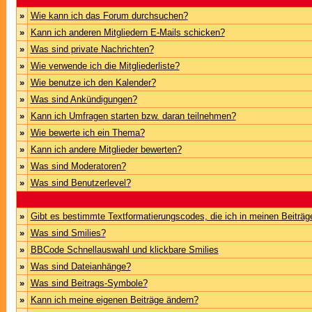
»
Wie kann ich das Forum durchsuchen?
»
Kann ich anderen Mitgliedern E-Mails schicken?
»
Was sind private Nachrichten?
»
Wie verwende ich die Mitgliederliste?
»
Wie benutze ich den Kalender?
»
Was sind Ankündigungen?
»
Kann ich Umfragen starten bzw. daran teilnehmen?
»
Wie bewerte ich ein Thema?
»
Kann ich andere Mitglieder bewerten?
»
Was sind Moderatoren?
»
Was sind Benutzerlevel?
»
Gibt es bestimmte Textformatierungscodes, die ich in meinen Beiträ
»
Was sind Smilies?
»
BBCode Schnellauswahl und klickbare Smilies
»
Was sind Dateianhänge?
»
Was sind Beitrags-Symbole?
»
Kann ich meine eigenen Beiträge ändern?