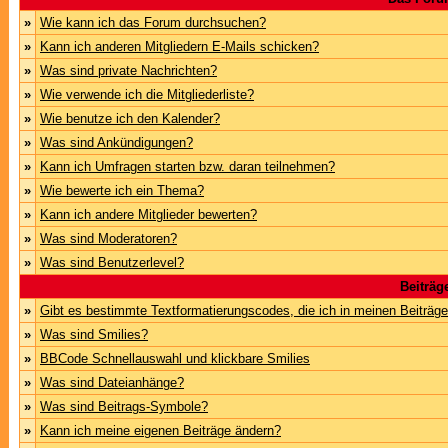
»
Wie kann ich das Forum durchsuchen?
»
Kann ich anderen Mitgliedern E-Mails schicken?
»
Was sind private Nachrichten?
»
Wie verwende ich die Mitgliederliste?
»
Wie benutze ich den Kalender?
»
Was sind Ankündigungen?
»
Kann ich Umfragen starten bzw. daran teilnehmen?
»
Wie bewerte ich ein Thema?
»
Kann ich andere Mitglieder bewerten?
»
Was sind Moderatoren?
»
Was sind Benutzerlevel?
Beiträg
»
Gibt es bestimmte Textformatierungscodes, die ich in meinen Beiträg
»
Was sind Smilies?
»
BBCode Schnellauswahl und klickbare Smilies
»
Was sind Dateianhänge?
»
Was sind Beitrags-Symbole?
»
Kann ich meine eigenen Beiträge ändern?