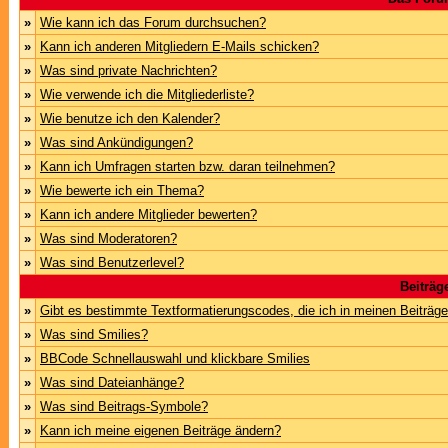
»
Wie kann ich das Forum durchsuchen?
»
Kann ich anderen Mitgliedern E-Mails schicken?
»
Was sind private Nachrichten?
»
Wie verwende ich die Mitgliederliste?
»
Wie benutze ich den Kalender?
»
Was sind Ankündigungen?
»
Kann ich Umfragen starten bzw. daran teilnehmen?
»
Wie bewerte ich ein Thema?
»
Kann ich andere Mitglieder bewerten?
»
Was sind Moderatoren?
»
Was sind Benutzerlevel?
Beiträg
»
Gibt es bestimmte Textformatierungscodes, die ich in meinen Beiträg
»
Was sind Smilies?
»
BBCode Schnellauswahl und klickbare Smilies
»
Was sind Dateianhänge?
»
Was sind Beitrags-Symbole?
»
Kann ich meine eigenen Beiträge ändern?