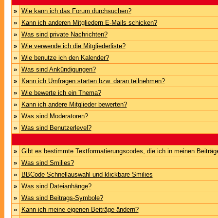
»
Wie kann ich das Forum durchsuchen?
»
Kann ich anderen Mitgliedern E-Mails schicken?
»
Was sind private Nachrichten?
»
Wie verwende ich die Mitgliederliste?
»
Wie benutze ich den Kalender?
»
Was sind Ankündigungen?
»
Kann ich Umfragen starten bzw. daran teilnehmen?
»
Wie bewerte ich ein Thema?
»
Kann ich andere Mitglieder bewerten?
»
Was sind Moderatoren?
»
Was sind Benutzerlevel?
»
Gibt es bestimmte Textformatierungscodes, die ich in meinen Beiträ
»
Was sind Smilies?
»
BBCode Schnellauswahl und klickbare Smilies
»
Was sind Dateianhänge?
»
Was sind Beitrags-Symbole?
»
Kann ich meine eigenen Beiträge ändern?