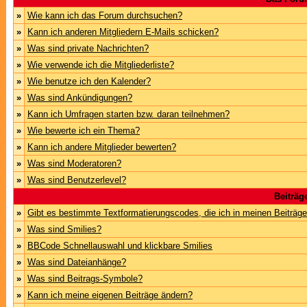
»
Wie kann ich das Forum durchsuchen?
»
Kann ich anderen Mitgliedern E-Mails schicken?
»
Was sind private Nachrichten?
»
Wie verwende ich die Mitgliederliste?
»
Wie benutze ich den Kalender?
»
Was sind Ankündigungen?
»
Kann ich Umfragen starten bzw. daran teilnehmen?
»
Wie bewerte ich ein Thema?
»
Kann ich andere Mitglieder bewerten?
»
Was sind Moderatoren?
»
Was sind Benutzerlevel?
Beiträg
»
Gibt es bestimmte Textformatierungscodes, die ich in meinen Beiträg
»
Was sind Smilies?
»
BBCode Schnellauswahl und klickbare Smilies
»
Was sind Dateianhänge?
»
Was sind Beitrags-Symbole?
»
Kann ich meine eigenen Beiträge ändern?