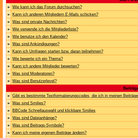
»
Wie kann ich das Forum durchsuchen?
»
Kann ich anderen Mitgliedern E-Mails schicken?
»
Was sind private Nachrichten?
»
Wie verwende ich die Mitgliederliste?
»
Wie benutze ich den Kalender?
»
Was sind Ankündigungen?
»
Kann ich Umfragen starten bzw. daran teilnehmen?
»
Wie bewerte ich ein Thema?
»
Kann ich andere Mitglieder bewerten?
»
Was sind Moderatoren?
»
Was sind Benutzerlevel?
Beiträg
»
Gibt es bestimmte Textformatierungscodes, die ich in meinen Beiträg
»
Was sind Smilies?
»
BBCode Schnellauswahl und klickbare Smilies
»
Was sind Dateianhänge?
»
Was sind Beitrags-Symbole?
»
Kann ich meine eigenen Beiträge ändern?