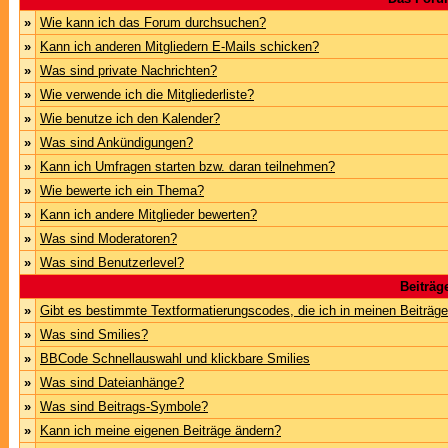
»
Wie kann ich das Forum durchsuchen?
»
Kann ich anderen Mitgliedern E-Mails schicken?
»
Was sind private Nachrichten?
»
Wie verwende ich die Mitgliederliste?
»
Wie benutze ich den Kalender?
»
Was sind Ankündigungen?
»
Kann ich Umfragen starten bzw. daran teilnehmen?
»
Wie bewerte ich ein Thema?
»
Kann ich andere Mitglieder bewerten?
»
Was sind Moderatoren?
»
Was sind Benutzerlevel?
Beiträg
»
Gibt es bestimmte Textformatierungscodes, die ich in meinen Beiträg
»
Was sind Smilies?
»
BBCode Schnellauswahl und klickbare Smilies
»
Was sind Dateianhänge?
»
Was sind Beitrags-Symbole?
»
Kann ich meine eigenen Beiträge ändern?