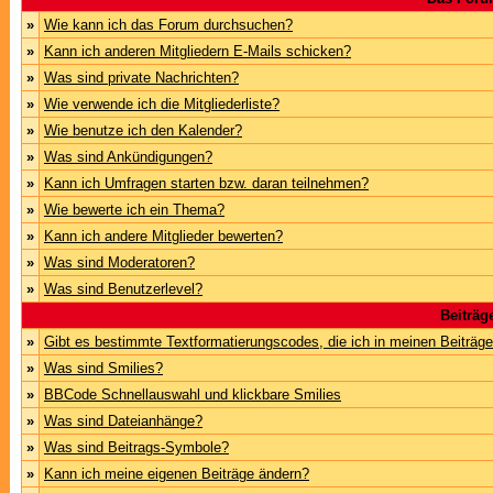
»
Wie kann ich das Forum durchsuchen?
»
Kann ich anderen Mitgliedern E-Mails schicken?
»
Was sind private Nachrichten?
»
Wie verwende ich die Mitgliederliste?
»
Wie benutze ich den Kalender?
»
Was sind Ankündigungen?
»
Kann ich Umfragen starten bzw. daran teilnehmen?
»
Wie bewerte ich ein Thema?
»
Kann ich andere Mitglieder bewerten?
»
Was sind Moderatoren?
»
Was sind Benutzerlevel?
Beiträg
»
Gibt es bestimmte Textformatierungscodes, die ich in meinen Beiträg
»
Was sind Smilies?
»
BBCode Schnellauswahl und klickbare Smilies
»
Was sind Dateianhänge?
»
Was sind Beitrags-Symbole?
»
Kann ich meine eigenen Beiträge ändern?