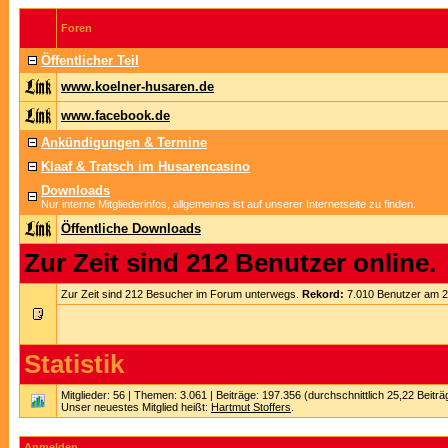
Foren
Öffentlicher Teil
www.koelner-husaren.de
www.facebook.de
Ankündigungen & Termine
Klaaf & Tratsch im Husarencasino
Downloads
Nur interne Mitgliederinfos, allgemeines ist auf unserer Internetseite zu finden.
Öffentliche Downloads
Zur Zeit sind 212 Benutzer online.
Zur Zeit sind 212 Besucher im Forum unterwegs.
Rekord:
7.010 Benutzer am 
Statistik
Mitglieder: 56 | Themen: 3.061 | Beiträge: 197.356 (durchschnittlich 25,22 Beitr
Unser neuestes Mitglied heißt:
Hartmut Stoffers
.
Anmelden