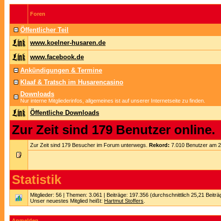
Foren
Öffentlicher Teil
www.koelner-husaren.de
www.facebook.de
Ankündigungen & Termine
Klaaf & Tratsch im Husarencasino
Downloads
Nur interne Mitgliederinfos, allgemeines ist auf unserer Internetseite zu finden.
Öffentliche Downloads
Zur Zeit sind 179 Benutzer online.
Zur Zeit sind 179 Besucher im Forum unterwegs.
Rekord:
7.010 Benutzer am 
Statistik
Mitglieder: 56 | Themen: 3.061 | Beiträge: 197.356 (durchschnittlich 25,21 Beitr
Unser neuestes Mitglied heißt:
Hartmut Stoffers
.
Anmelden