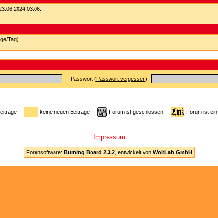
23.06.2024
03:06
.
äge/Tag)
Passwort (
Passwort vergessen
):
Beiträge
keine neuen Beiträge
Forum ist geschlossen
Forum ist ein
Impressum
Forensoftware:
Burning Board 2.3.2
, entwickelt von
WoltLab GmbH