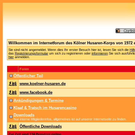
Willkommen im Internetforum des Kölner Husaren-Korps von 1972 e
Sie sind nicht angemeldet. Wenn dies Ihr erster Besuch hier ist, lesen Sie sich die
Hil
das
Registrierungsformular
um sich zu registrieren oder
informieren
Sie sich ausführli
hier
anmelden.
Foren
Öffentlicher Teil
www.koelner-husaren.de
www.facebook.de
Ankündigungen & Termine
Klaaf & Tratsch im Husarencasino
Downloads
Nur interne Mitgliederinfos, allgemeines ist auf unserer Internetseite zu finden.
Öffentliche Downloads
Zur Zeit sind 134 Benutzer online.