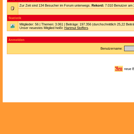
Zur Zeit sind 134 Besucher im Forum unterwegs.
Rekord:
7.010 Benutzer am 
Statistik
Mitglieder: 56 | Themen: 3.061 | Beiträge: 197.356 (durchschnittlich 25,22 Beitr
Unser neuestes Mitglied heißt:
Hartmut Stoffers
.
Anmelden
Benutzername:
neue 