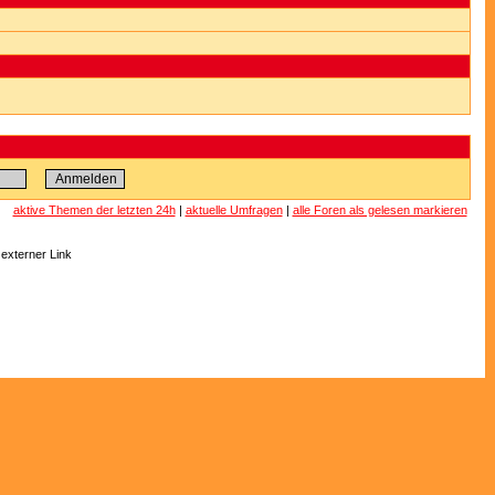
aktive Themen der letzten 24h
|
aktuelle Umfragen
|
alle Foren als gelesen markieren
 externer Link