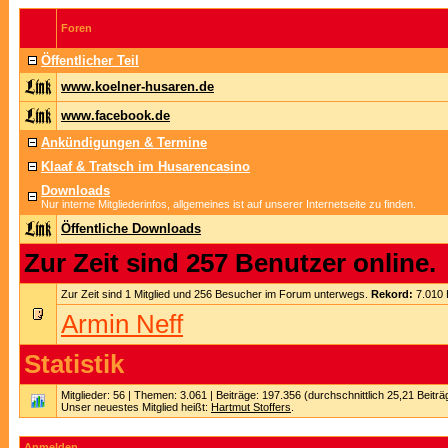
Foren
Öffentlicher Teil
www.koelner-husaren.de
www.facebook.de
Ankündigungen & Termine
Klaaf & Tratsch im Husarencasino
Downloads
Nur interne Mitgliederinfos, allgemeines ist auf unserer Internetseite zu finden.
Öffentliche Downloads
Zur Zeit sind 257 Benutzer online.
Zur Zeit sind 1 Mitglied und 256 Besucher im Forum unterwegs.
Rekord:
7.010 
Armin Neff
Statistik
Mitglieder: 56 | Themen: 3.061 | Beiträge: 197.356 (durchschnittlich 25,21 Beitr
Unser neuestes Mitglied heißt:
Hartmut Stoffers
.
Anmelden