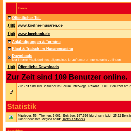
Foren
Öffentlicher Teil
www.koelner-husaren.de
www.facebook.de
Ankündigungen & Termine
Klaaf & Tratsch im Husarencasino
Downloads
Nur interne Mitgliederinfos, allgemeines ist auf unserer Internetseite zu finden.
Öffentliche Downloads
Zur Zeit sind 109 Benutzer online.
Zur Zeit sind 109 Besucher im Forum unterwegs.
Rekord:
7.010 Benutzer am 
Statistik
Mitglieder: 56 | Themen: 3.061 | Beiträge: 197.356 (durchschnittlich 25,22 Beitr
Unser neuestes Mitglied heißt:
Hartmut Stoffers
.
Anmelden