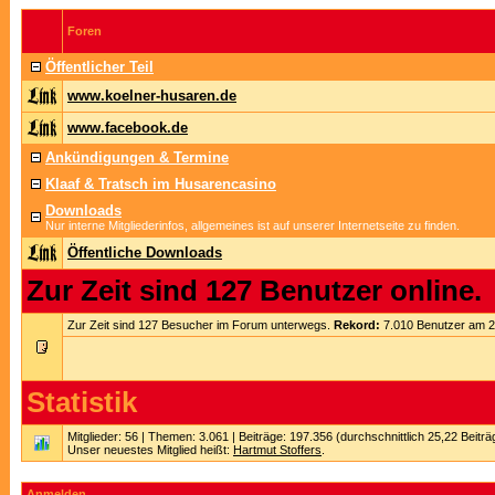
Foren
Öffentlicher Teil
www.koelner-husaren.de
www.facebook.de
Ankündigungen & Termine
Klaaf & Tratsch im Husarencasino
Downloads
Nur interne Mitgliederinfos, allgemeines ist auf unserer Internetseite zu finden.
Öffentliche Downloads
Zur Zeit sind 127 Benutzer online.
Zur Zeit sind 127 Besucher im Forum unterwegs.
Rekord:
7.010 Benutzer am 
Statistik
Mitglieder: 56 | Themen: 3.061 | Beiträge: 197.356 (durchschnittlich 25,22 Beitr
Unser neuestes Mitglied heißt:
Hartmut Stoffers
.
Anmelden