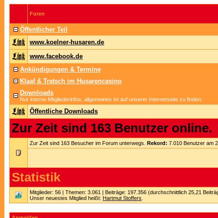
Foren
Öffentlicher Teil
www.koelner-husaren.de
www.facebook.de
Ankündigungen & Termine
Klaaf & Tratsch im Husarencasino
Downloads
Nur interne Mitgliederinfos, allgemeines ist auf unserer Internetseite zu finden.
Öffentliche Downloads
Zur Zeit sind 163 Benutzer online.
Zur Zeit sind 163 Besucher im Forum unterwegs.
Rekord:
7.010 Benutzer am 
Statistik
Mitglieder: 56 | Themen: 3.061 | Beiträge: 197.356 (durchschnittlich 25,21 Beitr
Unser neuestes Mitglied heißt:
Hartmut Stoffers
.
Anmelden