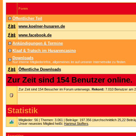
Foren
Öffentlicher Teil
www.koelner-husaren.de
www.facebook.de
Ankündigungen & Termine
Klaaf & Tratsch im Husarencasino
Downloads
Nur interne Mitgliederinfos, allgemeines ist auf unserer Internetseite zu finden.
Öffentliche Downloads
Zur Zeit sind 154 Benutzer online.
Zur Zeit sind 154 Besucher im Forum unterwegs.
Rekord:
7.010 Benutzer am 
Statistik
Mitglieder: 56 | Themen: 3.061 | Beiträge: 197.356 (durchschnittlich 25,22 Beitr
Unser neuestes Mitglied heißt:
Hartmut Stoffers
.
Anmelden