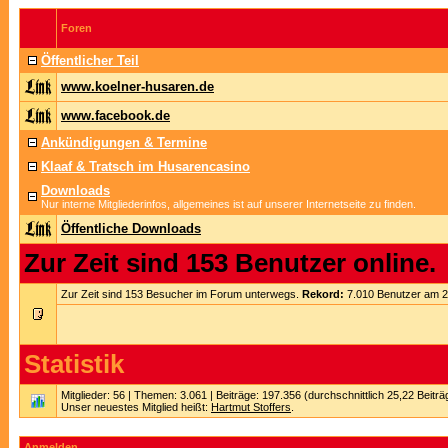
Foren
Öffentlicher Teil
www.koelner-husaren.de
www.facebook.de
Ankündigungen & Termine
Klaaf & Tratsch im Husarencasino
Downloads
Nur interne Mitgliederinfos, allgemeines ist auf unserer Internetseite zu finden.
Öffentliche Downloads
Zur Zeit sind 153 Benutzer online.
Zur Zeit sind 153 Besucher im Forum unterwegs.
Rekord:
7.010 Benutzer am 
Statistik
Mitglieder: 56 | Themen: 3.061 | Beiträge: 197.356 (durchschnittlich 25,22 Beitr
Unser neuestes Mitglied heißt:
Hartmut Stoffers
.
Anmelden