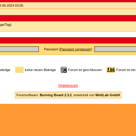
3.06.2024
03:06
.
äge/Tag)
Passwort (
Passwort vergessen
):
Beiträge
keine neuen Beiträge
Forum ist geschlossen
Forum ist ein
Impressum
Forensoftware:
Burning Board 2.3.2
, entwickelt von
WoltLab GmbH