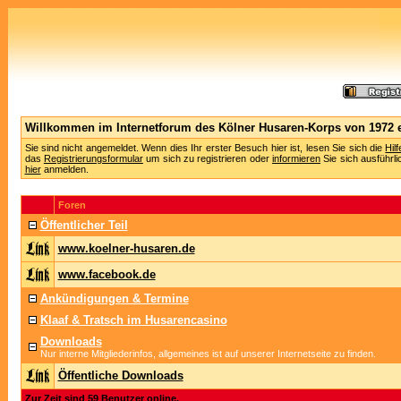
Willkommen im Internetforum des Kölner Husaren-Korps von 1972 e
Sie sind nicht angemeldet. Wenn dies Ihr erster Besuch hier ist, lesen Sie sich die
Hil
das
Registrierungsformular
um sich zu registrieren oder
informieren
Sie sich ausführli
hier
anmelden.
Foren
Öffentlicher Teil
www.koelner-husaren.de
www.facebook.de
Ankündigungen & Termine
Klaaf & Tratsch im Husarencasino
Downloads
Nur interne Mitgliederinfos, allgemeines ist auf unserer Internetseite zu finden.
Öffentliche Downloads
Zur Zeit sind 59 Benutzer online.