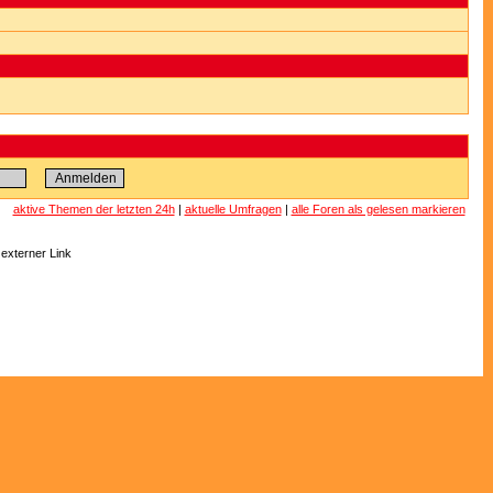
aktive Themen der letzten 24h
|
aktuelle Umfragen
|
alle Foren als gelesen markieren
 externer Link