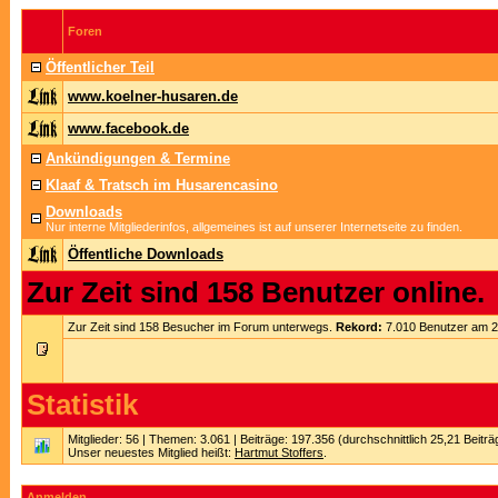
Foren
Öffentlicher Teil
www.koelner-husaren.de
www.facebook.de
Ankündigungen & Termine
Klaaf & Tratsch im Husarencasino
Downloads
Nur interne Mitgliederinfos, allgemeines ist auf unserer Internetseite zu finden.
Öffentliche Downloads
Zur Zeit sind 158 Benutzer online.
Zur Zeit sind 158 Besucher im Forum unterwegs.
Rekord:
7.010 Benutzer am 
Statistik
Mitglieder: 56 | Themen: 3.061 | Beiträge: 197.356 (durchschnittlich 25,21 Beitr
Unser neuestes Mitglied heißt:
Hartmut Stoffers
.
Anmelden