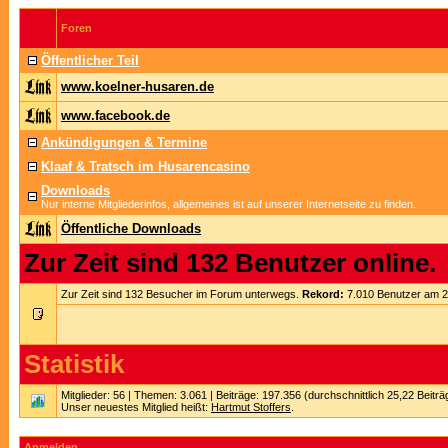
Foren
Öffentlicher Teil
www.koelner-husaren.de
www.facebook.de
Ankündigungen & Termine
Klaaf & Tratsch im Husarencasino
Downloads
Nur interne Mitgliederinfos, allgemeines ist auf unserer Internetseite zu finden.
Öffentliche Downloads
Zur Zeit sind 132 Benutzer online.
Zur Zeit sind 132 Besucher im Forum unterwegs.
Rekord:
7.010 Benutzer am 
Statistik
Mitglieder: 56 | Themen: 3.061 | Beiträge: 197.356 (durchschnittlich 25,22 Beitr
Unser neuestes Mitglied heißt:
Hartmut Stoffers
.
Anmelden