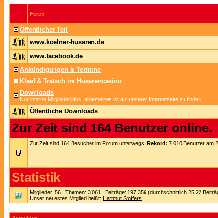
Foren
Öffentlicher Teil
www.koelner-husaren.de
www.facebook.de
Ankündigungen & Termine
Klaaf & Tratsch im Husarencasino
Downloads
Nur interne Mitgliederinfos, allgemeines ist auf unserer Internetseite zu finden.
Öffentliche Downloads
Zur Zeit sind 164 Benutzer online.
Zur Zeit sind 164 Besucher im Forum unterwegs.
Rekord:
7.010 Benutzer am 
Statistik
Mitglieder: 56 | Themen: 3.061 | Beiträge: 197.356 (durchschnittlich 25,22 Beitr
Unser neuestes Mitglied heißt:
Hartmut Stoffers
.
Anmelden