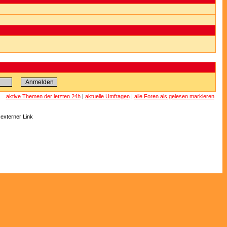
aktive Themen der letzten 24h
|
aktuelle Umfragen
|
alle Foren als gelesen markieren
 externer Link