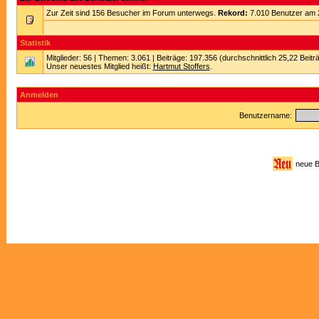
Zur Zeit sind 156 Besucher im Forum unterwegs.
Rekord:
7.010 Benutzer am 
Statistik
Mitglieder: 56 | Themen: 3.061 | Beiträge: 197.356 (durchschnittlich 25,22 Beitr
Unser neuestes Mitglied heißt:
Hartmut Stoffers
.
Anmelden
Benutzername:
neue 