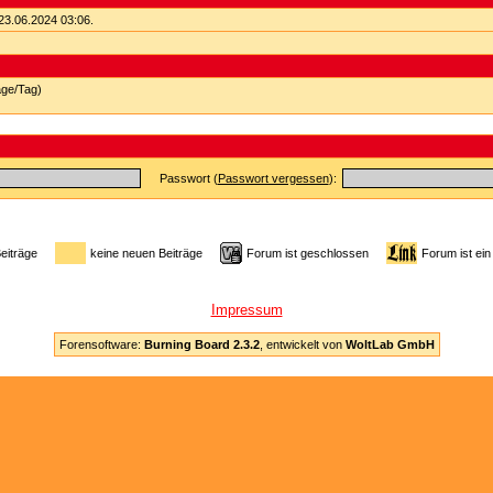
23.06.2024
03:06
.
äge/Tag)
Passwort (
Passwort vergessen
):
Beiträge
keine neuen Beiträge
Forum ist geschlossen
Forum ist ein
Impressum
Forensoftware:
Burning Board 2.3.2
, entwickelt von
WoltLab GmbH