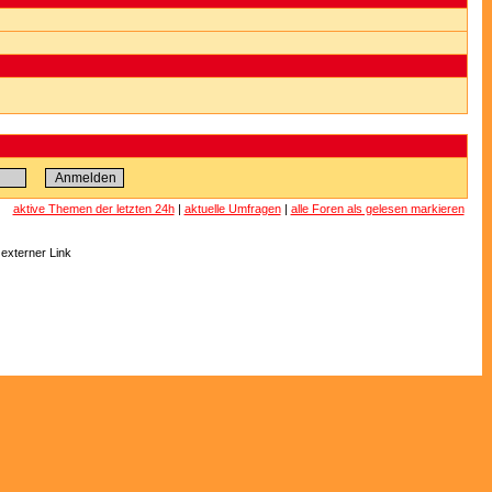
aktive Themen der letzten 24h
|
aktuelle Umfragen
|
alle Foren als gelesen markieren
 externer Link