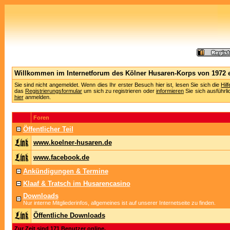
Willkommen im Internetforum des Kölner Husaren-Korps von 1972 e
Sie sind nicht angemeldet. Wenn dies Ihr erster Besuch hier ist, lesen Sie sich die
Hil
das
Registrierungsformular
um sich zu registrieren oder
informieren
Sie sich ausführli
hier
anmelden.
Foren
Öffentlicher Teil
www.koelner-husaren.de
www.facebook.de
Ankündigungen & Termine
Klaaf & Tratsch im Husarencasino
Downloads
Nur interne Mitgliederinfos, allgemeines ist auf unserer Internetseite zu finden.
Öffentliche Downloads
Zur Zeit sind 171 Benutzer online.