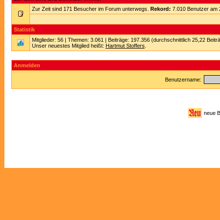
Zur Zeit sind 171 Besucher im Forum unterwegs.
Rekord:
7.010 Benutzer am 
Statistik
Mitglieder: 56 | Themen: 3.061 | Beiträge: 197.356 (durchschnittlich 25,22 Beitr
Unser neuestes Mitglied heißt:
Hartmut Stoffers
.
Anmelden
Benutzername:
neue 