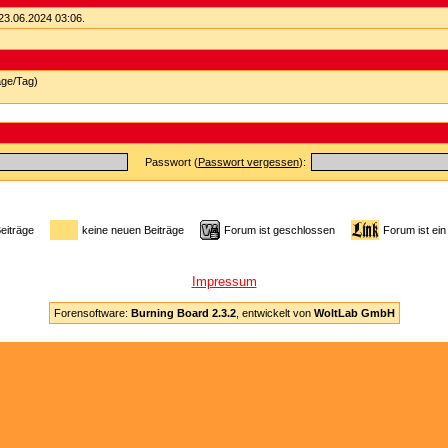
23.06.2024
03:06
.
äge/Tag)
Passwort (
Passwort vergessen
):
Beiträge
keine neuen Beiträge
Forum ist geschlossen
Forum ist ein
Impressum
Forensoftware:
Burning Board 2.3.2
, entwickelt von
WoltLab GmbH