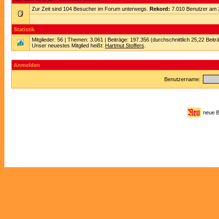
Zur Zeit sind 104 Besucher im Forum unterwegs.
Rekord:
7.010 Benutzer am 
Statistik
Mitglieder: 56 | Themen: 3.061 | Beiträge: 197.356 (durchschnittlich 25,22 Beitr
Unser neuestes Mitglied heißt:
Hartmut Stoffers
.
Anmelden
Benutzername:
neue 