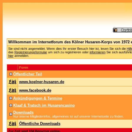
Willkommen im Internetforum des Kölner Husaren-Korps von 1972 e
Sie sind nicht angemeldet. Wenn dies Ihr erster Besuch hier ist, lesen Sie sich die
Hil
das
Registrierungsformular
um sich zu registrieren oder
informieren
Sie sich ausführli
hier
anmelden.
Foren
Öffentlicher Teil
www.koelner-husaren.de
www.facebook.de
Ankündigungen & Termine
Klaaf & Tratsch im Husarencasino
Downloads
Nur interne Mitgliederinfos, allgemeines ist auf unserer Internetseite zu finden.
Öffentliche Downloads
Zur Zeit sind 104 Benutzer online.