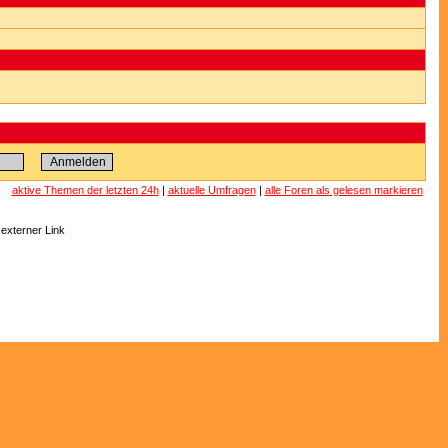
aktive Themen der letzten 24h
|
aktuelle Umfragen
|
alle Foren als gelesen markieren
 externer Link