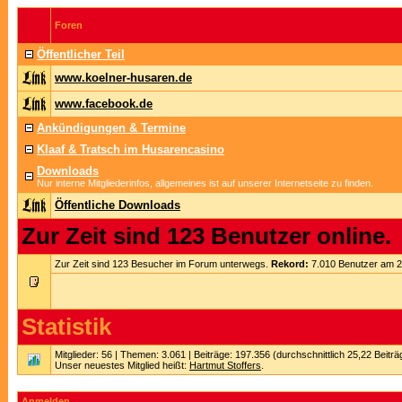
Foren
Öffentlicher Teil
www.koelner-husaren.de
www.facebook.de
Ankündigungen & Termine
Klaaf & Tratsch im Husarencasino
Downloads
Nur interne Mitgliederinfos, allgemeines ist auf unserer Internetseite zu finden.
Öffentliche Downloads
Zur Zeit sind 123 Benutzer online.
Zur Zeit sind 123 Besucher im Forum unterwegs.
Rekord:
7.010 Benutzer am 
Statistik
Mitglieder: 56 | Themen: 3.061 | Beiträge: 197.356 (durchschnittlich 25,22 Beitr
Unser neuestes Mitglied heißt:
Hartmut Stoffers
.
Anmelden