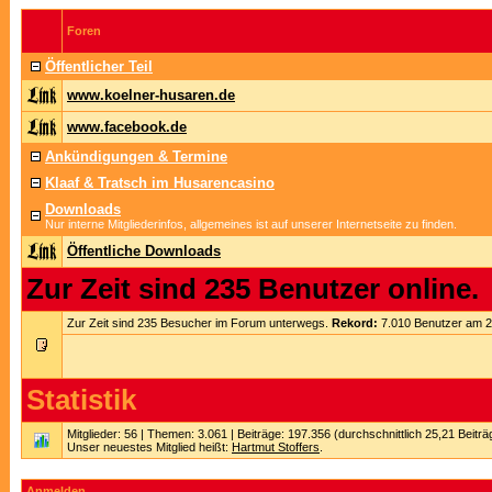
Foren
Öffentlicher Teil
www.koelner-husaren.de
www.facebook.de
Ankündigungen & Termine
Klaaf & Tratsch im Husarencasino
Downloads
Nur interne Mitgliederinfos, allgemeines ist auf unserer Internetseite zu finden.
Öffentliche Downloads
Zur Zeit sind 235 Benutzer online.
Zur Zeit sind 235 Besucher im Forum unterwegs.
Rekord:
7.010 Benutzer am 
Statistik
Mitglieder: 56 | Themen: 3.061 | Beiträge: 197.356 (durchschnittlich 25,21 Beitr
Unser neuestes Mitglied heißt:
Hartmut Stoffers
.
Anmelden