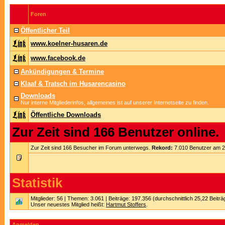
Foren
Öffentlicher Teil
www.koelner-husaren.de
www.facebook.de
Ankündigungen & Termine
Klaaf & Tratsch im Husarencasino
Downloads
Nur interne Mitgliederinfos, allgemeines ist auf unserer Internetseite zu finden.
Öffentliche Downloads
Zur Zeit sind 166 Benutzer online.
Zur Zeit sind 166 Besucher im Forum unterwegs.
Rekord:
7.010 Benutzer am 
Statistik
Mitglieder: 56 | Themen: 3.061 | Beiträge: 197.356 (durchschnittlich 25,22 Beitr
Unser neuestes Mitglied heißt:
Hartmut Stoffers
.
Anmelden