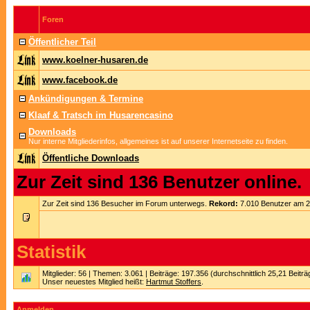
Foren
Öffentlicher Teil
www.koelner-husaren.de
www.facebook.de
Ankündigungen & Termine
Klaaf & Tratsch im Husarencasino
Downloads
Nur interne Mitgliederinfos, allgemeines ist auf unserer Internetseite zu finden.
Öffentliche Downloads
Zur Zeit sind 136 Benutzer online.
Zur Zeit sind 136 Besucher im Forum unterwegs.
Rekord:
7.010 Benutzer am 
Statistik
Mitglieder: 56 | Themen: 3.061 | Beiträge: 197.356 (durchschnittlich 25,21 Beitr
Unser neuestes Mitglied heißt:
Hartmut Stoffers
.
Anmelden