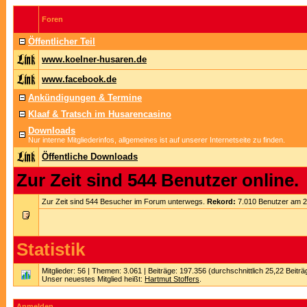
Foren
Öffentlicher Teil
www.koelner-husaren.de
www.facebook.de
Ankündigungen & Termine
Klaaf & Tratsch im Husarencasino
Downloads
Nur interne Mitgliederinfos, allgemeines ist auf unserer Internetseite zu finden.
Öffentliche Downloads
Zur Zeit sind 544 Benutzer online.
Zur Zeit sind 544 Besucher im Forum unterwegs.
Rekord:
7.010 Benutzer am 
Statistik
Mitglieder: 56 | Themen: 3.061 | Beiträge: 197.356 (durchschnittlich 25,22 Beitr
Unser neuestes Mitglied heißt:
Hartmut Stoffers
.
Anmelden