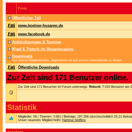
Foren
Öffentlicher Teil
www.koelner-husaren.de
www.facebook.de
Ankündigungen & Termine
Klaaf & Tratsch im Husarencasino
Downloads
Nur interne Mitgliederinfos, allgemeines ist auf unserer Internetseite zu finden.
Öffentliche Downloads
Zur Zeit sind 171 Benutzer online.
Zur Zeit sind 171 Besucher im Forum unterwegs.
Rekord:
7.010 Benutzer am 
Statistik
Mitglieder: 56 | Themen: 3.061 | Beiträge: 197.356 (durchschnittlich 25,21 Beitr
Unser neuestes Mitglied heißt:
Hartmut Stoffers
.
Anmelden