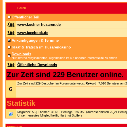
Foren
Öffentlicher Teil
www.koelner-husaren.de
www.facebook.de
Ankündigungen & Termine
Klaaf & Tratsch im Husarencasino
Downloads
Nur interne Mitgliederinfos, allgemeines ist auf unserer Internetseite zu finden.
Öffentliche Downloads
Zur Zeit sind 229 Benutzer online.
Zur Zeit sind 229 Besucher im Forum unterwegs.
Rekord:
7.010 Benutzer am 
Statistik
Mitglieder: 56 | Themen: 3.061 | Beiträge: 197.356 (durchschnittlich 25,21 Beitr
Unser neuestes Mitglied heißt:
Hartmut Stoffers
.
Anmelden