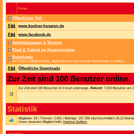
Foren
Öffentlicher Teil
www.koelner-husaren.de
www.facebook.de
Ankündigungen & Termine
Klaaf & Tratsch im Husarencasino
Downloads
Nur interne Mitgliederinfos, allgemeines ist auf unserer Internetseite zu finden.
Öffentliche Downloads
Zur Zeit sind 100 Benutzer online.
Zur Zeit sind 100 Besucher im Forum unterwegs.
Rekord:
7.010 Benutzer am 
Statistik
Mitglieder: 56 | Themen: 3.061 | Beiträge: 197.356 (durchschnittlich 25,22 Beitr
Unser neuestes Mitglied heißt:
Hartmut Stoffers
.
Anmelden