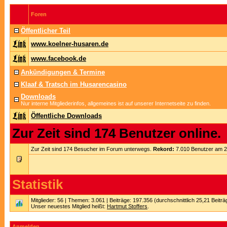
Foren
Öffentlicher Teil
www.koelner-husaren.de
www.facebook.de
Ankündigungen & Termine
Klaaf & Tratsch im Husarencasino
Downloads
Nur interne Mitgliederinfos, allgemeines ist auf unserer Internetseite zu finden.
Öffentliche Downloads
Zur Zeit sind 174 Benutzer online.
Zur Zeit sind 174 Besucher im Forum unterwegs.
Rekord:
7.010 Benutzer am 
Statistik
Mitglieder: 56 | Themen: 3.061 | Beiträge: 197.356 (durchschnittlich 25,21 Beitr
Unser neuestes Mitglied heißt:
Hartmut Stoffers
.
Anmelden