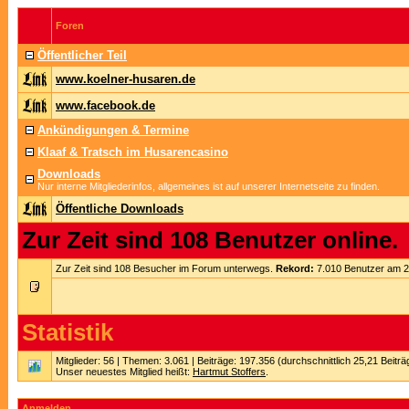
Foren
Öffentlicher Teil
www.koelner-husaren.de
www.facebook.de
Ankündigungen & Termine
Klaaf & Tratsch im Husarencasino
Downloads
Nur interne Mitgliederinfos, allgemeines ist auf unserer Internetseite zu finden.
Öffentliche Downloads
Zur Zeit sind 108 Benutzer online.
Zur Zeit sind 108 Besucher im Forum unterwegs.
Rekord:
7.010 Benutzer am 
Statistik
Mitglieder: 56 | Themen: 3.061 | Beiträge: 197.356 (durchschnittlich 25,21 Beitr
Unser neuestes Mitglied heißt:
Hartmut Stoffers
.
Anmelden