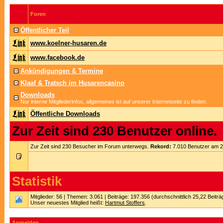
Foren
Öffentlicher Teil
www.koelner-husaren.de
www.facebook.de
Ankündigungen & Termine
Klaaf & Tratsch im Husarencasino
Downloads
Nur interne Mitgliederinfos, allgemeines ist auf unserer Internetseite zu finden.
Öffentliche Downloads
Zur Zeit sind 230 Benutzer online.
Zur Zeit sind 230 Besucher im Forum unterwegs.
Rekord:
7.010 Benutzer am 
Statistik
Mitglieder: 56 | Themen: 3.061 | Beiträge: 197.356 (durchschnittlich 25,22 Beitr
Unser neuestes Mitglied heißt:
Hartmut Stoffers
.
Anmelden