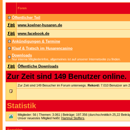
Foren
Öffentlicher Teil
www.koelner-husaren.de
www.facebook.de
Ankündigungen & Termine
Klaaf & Tratsch im Husarencasino
Downloads
Nur interne Mitgliederinfos, allgemeines ist auf unserer Internetseite zu finden.
Öffentliche Downloads
Zur Zeit sind 149 Benutzer online.
Zur Zeit sind 149 Besucher im Forum unterwegs.
Rekord:
7.010 Benutzer am 
Statistik
Mitglieder: 56 | Themen: 3.061 | Beiträge: 197.356 (durchschnittlich 25,22 Beitr
Unser neuestes Mitglied heißt:
Hartmut Stoffers
.
Anmelden