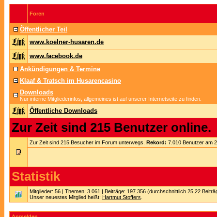
Foren
Öffentlicher Teil
www.koelner-husaren.de
www.facebook.de
Ankündigungen & Termine
Klaaf & Tratsch im Husarencasino
Downloads
Nur interne Mitgliederinfos, allgemeines ist auf unserer Internetseite zu finden.
Öffentliche Downloads
Zur Zeit sind 215 Benutzer online.
Zur Zeit sind 215 Besucher im Forum unterwegs.
Rekord:
7.010 Benutzer am 
Statistik
Mitglieder: 56 | Themen: 3.061 | Beiträge: 197.356 (durchschnittlich 25,22 Beitr
Unser neuestes Mitglied heißt:
Hartmut Stoffers
.
Anmelden