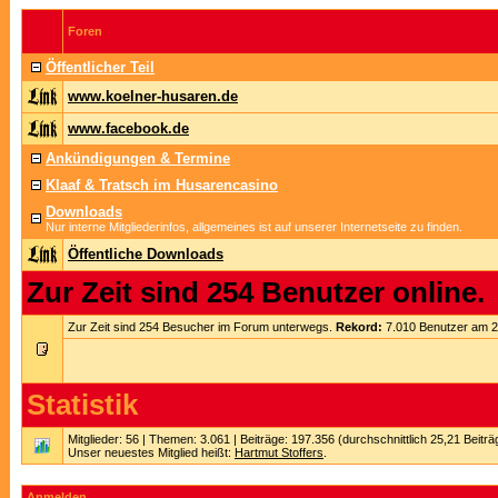
Foren
Öffentlicher Teil
www.koelner-husaren.de
www.facebook.de
Ankündigungen & Termine
Klaaf & Tratsch im Husarencasino
Downloads
Nur interne Mitgliederinfos, allgemeines ist auf unserer Internetseite zu finden.
Öffentliche Downloads
Zur Zeit sind 254 Benutzer online.
Zur Zeit sind 254 Besucher im Forum unterwegs.
Rekord:
7.010 Benutzer am 
Statistik
Mitglieder: 56 | Themen: 3.061 | Beiträge: 197.356 (durchschnittlich 25,21 Beitr
Unser neuestes Mitglied heißt:
Hartmut Stoffers
.
Anmelden