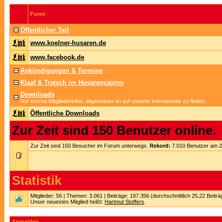
Foren
Öffentlicher Teil
www.koelner-husaren.de
www.facebook.de
Ankündigungen & Termine
Klaaf & Tratsch im Husarencasino
Downloads
Nur interne Mitgliederinfos, allgemeines ist auf unserer Internetseite zu finden.
Öffentliche Downloads
Zur Zeit sind 150 Benutzer online.
Zur Zeit sind 150 Besucher im Forum unterwegs.
Rekord:
7.010 Benutzer am 
Statistik
Mitglieder: 56 | Themen: 3.061 | Beiträge: 197.356 (durchschnittlich 25,22 Beitr
Unser neuestes Mitglied heißt:
Hartmut Stoffers
.
Anmelden