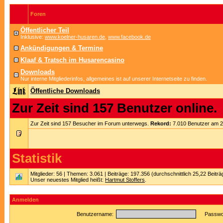
Foren
Öffentlicher Teil
Inklusive:
www.koelner-husaren.de
,
www.facebook.de
Ankündigungen & Termine
Klaaf & Tratsch im Husarencasino
Downloads
Nur interne Mitgliederinfos, allgemeines ist auf unserer Internetseite zu finden.
Öffentliche Downloads
Zur Zeit sind 157 Benutzer online.
Zur Zeit sind 157 Besucher im Forum unterwegs.
Rekord:
7.010 Benutzer am 
Statistik
Mitglieder: 56 | Themen: 3.061 | Beiträge: 197.356 (durchschnittlich 25,22 Beitr
Unser neuestes Mitglied heißt:
Hartmut Stoffers
.
Anmelden
Benutzername:
Passwor