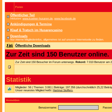
Foren
Öffentlicher Teil
Inklusive:
www.koelner-husaren.de
,
www.facebook.de
Ankündigungen & Termine
Klaaf & Tratsch im Husarencasino
Downloads
Nur interne Mitgliederinfos, allgemeines ist auf unserer Internetseite zu finden.
Öffentliche Downloads
Zur Zeit sind 150 Benutzer online.
Zur Zeit sind 150 Besucher im Forum unterwegs.
Rekord:
7.010 Benutzer am 
Statistik
Mitglieder: 56 | Themen: 3.061 | Beiträge: 197.356 (durchschnittlich 25,22 Beitr
Unser neuestes Mitglied heißt:
Hartmut Stoffers
.
Anmelden
Benutzername:
Passwor