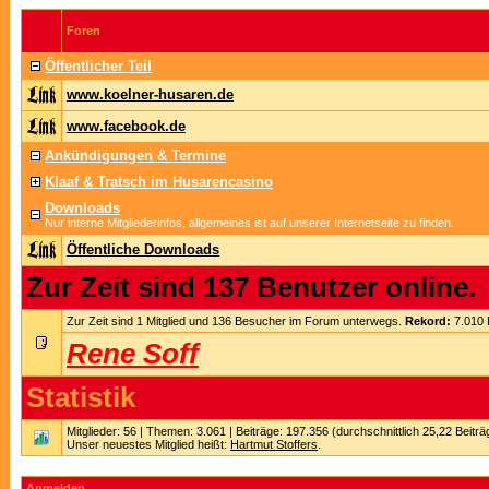
Foren
Öffentlicher Teil
www.koelner-husaren.de
www.facebook.de
Ankündigungen & Termine
Klaaf & Tratsch im Husarencasino
Downloads
Nur interne Mitgliederinfos, allgemeines ist auf unserer Internetseite zu finden.
Öffentliche Downloads
Zur Zeit sind 137 Benutzer online.
Zur Zeit sind 1 Mitglied und 136 Besucher im Forum unterwegs.
Rekord:
7.010 
Rene Soff
Statistik
Mitglieder: 56 | Themen: 3.061 | Beiträge: 197.356 (durchschnittlich 25,22 Beitr
Unser neuestes Mitglied heißt:
Hartmut Stoffers
.
Anmelden