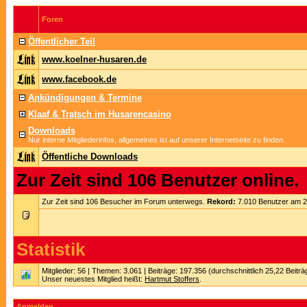
Foren
Öffentlicher Teil
www.koelner-husaren.de
www.facebook.de
Ankündigungen & Termine
Klaaf & Tratsch im Husarencasino
Downloads
Nur interne Mitgliederinfos, allgemeines ist auf unserer Internetseite zu finden.
Öffentliche Downloads
Zur Zeit sind 106 Benutzer online.
Zur Zeit sind 106 Besucher im Forum unterwegs.
Rekord:
7.010 Benutzer am 
Statistik
Mitglieder: 56 | Themen: 3.061 | Beiträge: 197.356 (durchschnittlich 25,22 Beitr
Unser neuestes Mitglied heißt:
Hartmut Stoffers
.
Anmelden