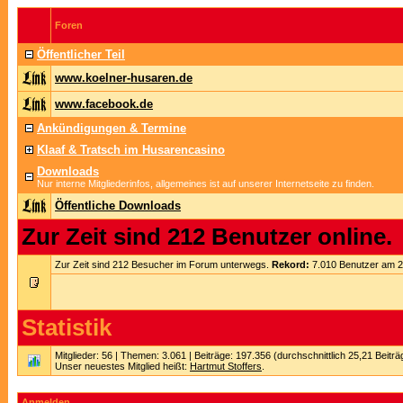
Foren
Öffentlicher Teil
www.koelner-husaren.de
www.facebook.de
Ankündigungen & Termine
Klaaf & Tratsch im Husarencasino
Downloads
Nur interne Mitgliederinfos, allgemeines ist auf unserer Internetseite zu finden.
Öffentliche Downloads
Zur Zeit sind 212 Benutzer online.
Zur Zeit sind 212 Besucher im Forum unterwegs.
Rekord:
7.010 Benutzer am 
Statistik
Mitglieder: 56 | Themen: 3.061 | Beiträge: 197.356 (durchschnittlich 25,21 Beitr
Unser neuestes Mitglied heißt:
Hartmut Stoffers
.
Anmelden