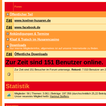
Foren
Öffentlicher Teil
www.koelner-husaren.de
www.facebook.de
Ankündigungen & Termine
Klaaf & Tratsch im Husarencasino
Downloads
Nur interne Mitgliederinfos, allgemeines ist auf unserer Internetseite zu finden.
Öffentliche Downloads
Zur Zeit sind 151 Benutzer online.
Zur Zeit sind 151 Besucher im Forum unterwegs.
Rekord:
7.010 Benutzer am 
Statistik
Mitglieder: 56 | Themen: 3.061 | Beiträge: 197.356 (durchschnittlich 25,22 Beitr
Unser neuestes Mitglied heißt:
Hartmut Stoffers
.
Anmelden