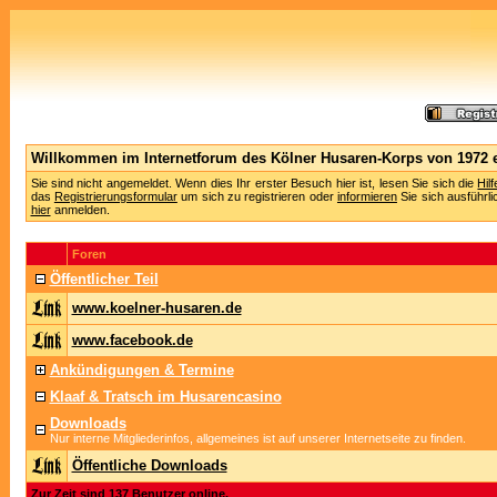
Willkommen im Internetforum des Kölner Husaren-Korps von 1972 e
Sie sind nicht angemeldet. Wenn dies Ihr erster Besuch hier ist, lesen Sie sich die
Hil
das
Registrierungsformular
um sich zu registrieren oder
informieren
Sie sich ausführli
hier
anmelden.
Foren
Öffentlicher Teil
www.koelner-husaren.de
www.facebook.de
Ankündigungen & Termine
Klaaf & Tratsch im Husarencasino
Downloads
Nur interne Mitgliederinfos, allgemeines ist auf unserer Internetseite zu finden.
Öffentliche Downloads
Zur Zeit sind 137 Benutzer online.