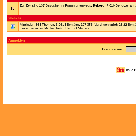
Zur Zeit sind 137 Besucher im Forum unterwegs.
Rekord:
7.010 Benutzer am 
Statistik
Mitglieder: 56 | Themen: 3.061 | Beiträge: 197.356 (durchschnittlich 25,22 Beitr
Unser neuestes Mitglied heißt:
Hartmut Stoffers
.
Anmelden
Benutzername:
neue 