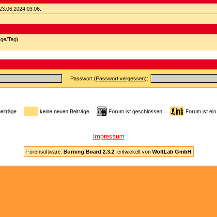
23.06.2024
03:06
.
äge/Tag)
Passwort (
Passwort vergessen
):
Beiträge
keine neuen Beiträge
Forum ist geschlossen
Forum ist ein
Impressum
Forensoftware:
Burning Board 2.3.2
, entwickelt von
WoltLab GmbH