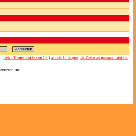
aktive Themen der letzten 24h
|
aktuelle Umfragen
|
alle Foren als gelesen markieren
 externer Link