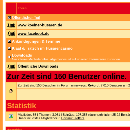
Foren
Öffentlicher Teil
www.koelner-husaren.de
www.facebook.de
Ankündigungen & Termine
Klaaf & Tratsch im Husarencasino
Downloads
Nur interne Mitgliederinfos, allgemeines ist auf unserer Internetseite zu finden.
Öffentliche Downloads
Zur Zeit sind 150 Benutzer online.
Zur Zeit sind 150 Besucher im Forum unterwegs.
Rekord:
7.010 Benutzer am 
Statistik
Mitglieder: 56 | Themen: 3.061 | Beiträge: 197.356 (durchschnittlich 25,22 Beitr
Unser neuestes Mitglied heißt:
Hartmut Stoffers
.
Anmelden