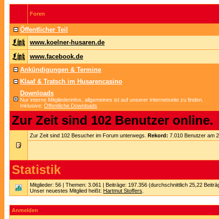
Foren
Öffentlicher Teil
www.koelner-husaren.de
www.facebook.de
Ankündigungen & Termine
Klaaf & Tratsch im Husarencasino
Downloads
Nur interne Mitgliederinfos, allgemeines ist auf unserer Internetseite zu finden.
Inklusive:
Öffentliche Downloads
Zur Zeit sind 102 Benutzer online.
Zur Zeit sind 102 Besucher im Forum unterwegs.
Rekord:
7.010 Benutzer am 
Statistik
Mitglieder: 56 | Themen: 3.061 | Beiträge: 197.356 (durchschnittlich 25,22 Beitr
Unser neuestes Mitglied heißt:
Hartmut Stoffers
.
Anmelden