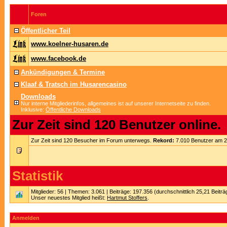
Foren
Öffentlicher Teil
www.koelner-husaren.de
www.facebook.de
Ankündigungen & Termine
Klaaf & Tratsch im Husarencasino
Downloads
Nur interne Mitgliederinfos, allgemeines ist auf unserer Internetseite zu finden.
Inklusive:
Öffentliche Downloads
Zur Zeit sind 120 Benutzer online.
Zur Zeit sind 120 Besucher im Forum unterwegs.
Rekord:
7.010 Benutzer am 
Statistik
Mitglieder: 56 | Themen: 3.061 | Beiträge: 197.356 (durchschnittlich 25,21 Beitr
Unser neuestes Mitglied heißt:
Hartmut Stoffers
.
Anmelden