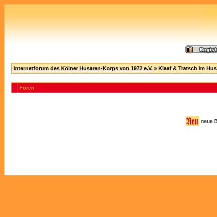
Internetforum des Kölner Husaren-Korps von 1972 e.V.
» Klaaf & Tratsch im Hu
Foren
neue 